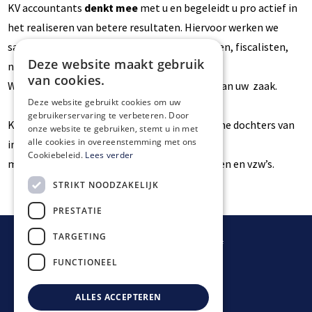
KV accountants
denkt mee
met u en begeleidt u pro actief in
het realiseren van betere resultaten. Hiervoor werken we
samen met onafhankelijke partners (revisoren, fiscalisten,
Deze website maakt gebruik
notarissen en juristen).
van cookies.
We zorgen voor een permanente opvolging van uw zaak.
Deze website gebruikt cookies om uw
gebruikerservaring te verbeteren. Door
KV accountants richt zich tot KMO's, Belgische dochters van
onze website te gebruiken, stemt u in met
alle cookies in overeenstemming met ons
internationale groepen, vrije beroepen,
Cookiebeleid.
Lees verder
managementvennootschappen, zelfstandigen en vzw’s.
STRIKT NOODZAKELIJK
PRESTATIE
TARGETING
© Accountantskantoor KAVA vof
Lange Munte 72a
FUNCTIONEEL
9860 Scheldewindeke
+32 472 92 86 90
ALLES ACCEPTEREN
info@kvaccountants.be